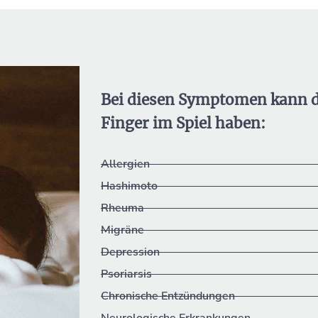
Bei diesen Symptomen kann d
Finger im Spiel haben:
Allergien
Hashimoto
Rheuma
Migräne
Depression
Psoriarsis
Chronische Entzündungen
Neurologische Erkrankungen