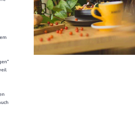
rem
gen“
eil
en
auch