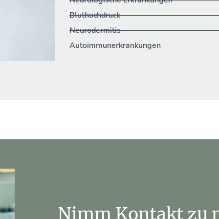
Bluthochdruck
Neurodermitis
Autoimmunerkrankungen
Nimm Kontakt zu m