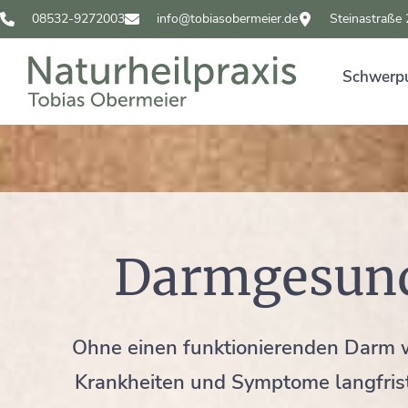
08532-9272003
info@tobiasobermeier.de
Steinastraße
Schwerp
Darmgesund
Ohne einen funktionierenden Darm w
Krankheiten und Symptome langfristi