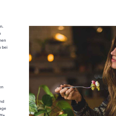
n.
n
hen
 bei
en
und
lage
ffe