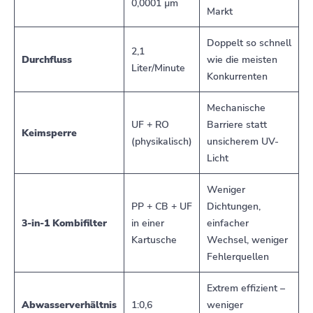
0,0001 µm
Markt
Doppelt so schnell
2,1
Durchfluss
wie die meisten
Liter/Minute
Konkurrenten
Mechanische
UF + RO
Barriere statt
Keimsperre
(physikalisch)
unsicherem UV-
Licht
Weniger
PP + CB + UF
Dichtungen,
3-in-1 Kombifilter
in einer
einfacher
Kartusche
Wechsel, weniger
Fehlerquellen
Extrem effizient –
Abwasserverhältnis
1:0,6
weniger