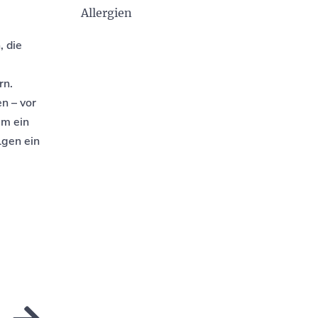
Allergien
e
, die
rn.
n – vor
um ein
lgen ein