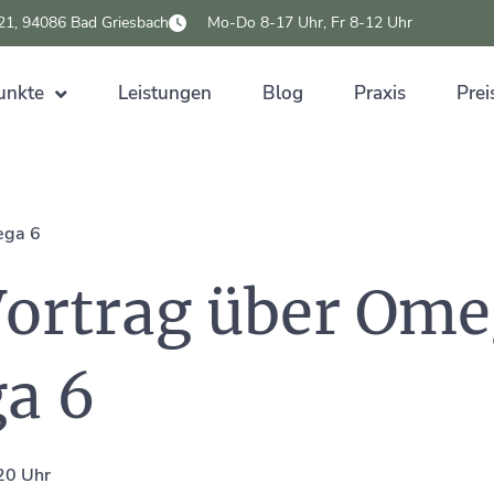
 21, 94086 Bad Griesbach
Mo-Do 8-17 Uhr, Fr 8-12 Uhr
unkte
Leistungen
Blog
Praxis
Prei
ega 6
 Vortrag über Om
a 6
 20 Uhr