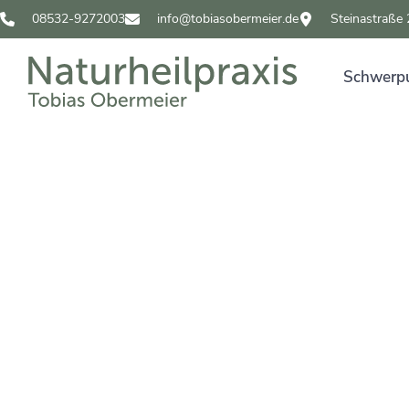
08532-9272003
info@tobiasobermeier.de
Steinastraße
Schwerp