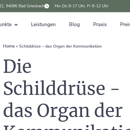
 21, 94086 Bad Griesbach
Mo-Do 8-17 Uhr, Fr 8-12 Uhr
unkte
Leistungen
Blog
Praxis
Prei
Home
»
Schilddrüse – das Organ der Kommunikation
Die
Schilddrüse -
das Organ der